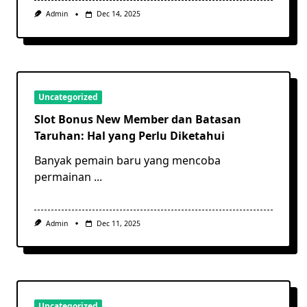
Admin
Dec 14, 2025
Uncategorized
Slot Bonus New Member dan Batasan
Taruhan: Hal yang Perlu Diketahui
Banyak pemain baru yang mencoba
permainan
...
Admin
Dec 11, 2025
Uncategorized