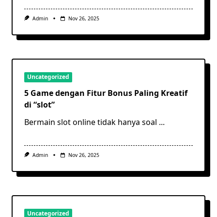
Admin
Nov 26, 2025
Uncategorized
5 Game dengan Fitur Bonus Paling Kreatif
di “slot”
Bermain slot online tidak hanya soal
...
Admin
Nov 26, 2025
Uncategorized