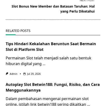
NEXT POST
reader-
Slot Bonus New Member dan Batasan Taruhan: Hal
text">Page</span>
yang Perlu Diketahui
RELATED POSTS
Tips Hindari Kekalahan Beruntun Saat Bermain
Slot di Platform Slot
Permainan Slot telah menjadi salah satu bentuk
hiburan digital yang
...
Admin
Jul 29, 2026
Autoplay Slot Betwin188: Fungsi, Risiko, dan Cara
Menggunakannya
Dalam pembahasan mengenai permainan slot
online, istilah link betwin188 sering dikaitkan
...