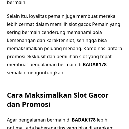
bermain.
Selain itu, loyalitas pemain juga membuat mereka
lebih cermat dalam memilih slot gacor. Pemain yang
sering bermain cenderung memahami pola
kemenangan dan karakter slot, sehingga bisa
memaksimalkan peluang menang. Kombinasi antara
promosi eksklusif dan pemilihan slot yang tepat
membuat pengalaman bermain di
BADAK178
semakin menguntungkan.
Cara Maksimalkan Slot Gacor
dan Promosi
Agar pengalaman bermain di
BADAK178
lebih
optimal, ada beberapa tips yang bisa diterapkan: