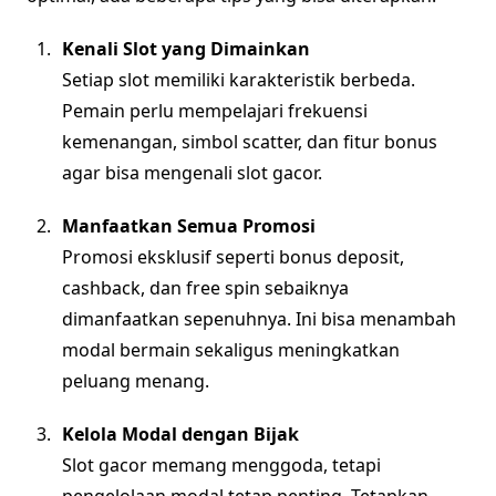
Kenali Slot yang Dimainkan
Setiap slot memiliki karakteristik berbeda.
Pemain perlu mempelajari frekuensi
kemenangan, simbol scatter, dan fitur bonus
agar bisa mengenali slot gacor.
Manfaatkan Semua Promosi
Promosi eksklusif seperti bonus deposit,
cashback, dan free spin sebaiknya
dimanfaatkan sepenuhnya. Ini bisa menambah
modal bermain sekaligus meningkatkan
peluang menang.
Kelola Modal dengan Bijak
Slot gacor memang menggoda, tetapi