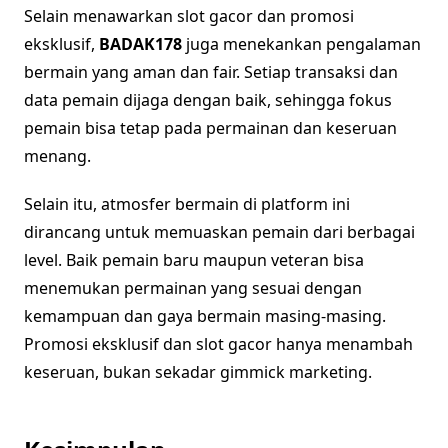
Selain menawarkan slot gacor dan promosi
eksklusif,
BADAK178
juga menekankan pengalaman
bermain yang aman dan fair. Setiap transaksi dan
data pemain dijaga dengan baik, sehingga fokus
pemain bisa tetap pada permainan dan keseruan
menang.
Selain itu, atmosfer bermain di platform ini
dirancang untuk memuaskan pemain dari berbagai
level. Baik pemain baru maupun veteran bisa
menemukan permainan yang sesuai dengan
kemampuan dan gaya bermain masing-masing.
Promosi eksklusif dan slot gacor hanya menambah
keseruan, bukan sekadar gimmick marketing.