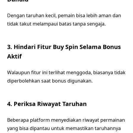
Dengan taruhan kecil, pemain bisa lebih aman dan
tidak takut melampaui batas tanpa sengaja.
3.
Hindari Fitur Buy Spin Selama Bonus
Aktif
Walaupun fitur ini terlihat menggoda, biasanya tidak
diperbolehkan saat bonus digunakan.
4.
Periksa Riwayat Taruhan
Beberapa platform menyediakan riwayat permainan
yang bisa dipantau untuk memastikan taruhannya