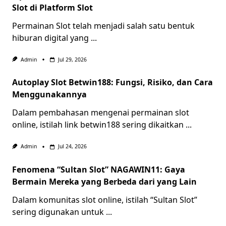
Slot di Platform Slot
Permainan Slot telah menjadi salah satu bentuk
hiburan digital yang
...
Admin
Jul 29, 2026
Autoplay Slot Betwin188: Fungsi, Risiko, dan Cara
Menggunakannya
Dalam pembahasan mengenai permainan slot
online, istilah link betwin188 sering dikaitkan
...
Admin
Jul 24, 2026
Fenomena “Sultan Slot” NAGAWIN11: Gaya
Bermain Mereka yang Berbeda dari yang Lain
Dalam komunitas slot online, istilah “Sultan Slot”
sering digunakan untuk
...