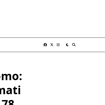
omo:
mati
178