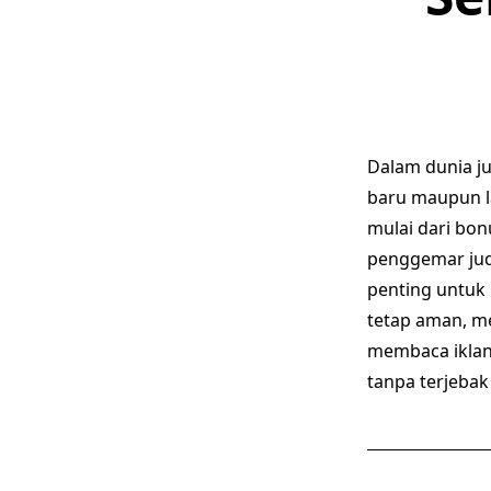
Dalam dunia ju
baru maupun l
mulai dari bo
penggemar jud
penting untuk
tetap aman, m
membaca ikla
tanpa terjebak 