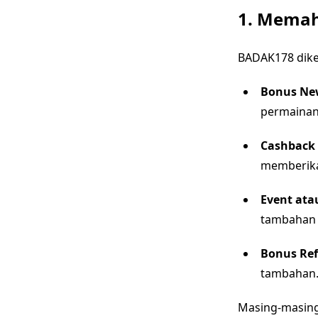
1. Memah
BADAK178 dike
Bonus Ne
permainan
Cashback 
memberika
Event ata
tambahan b
Bonus Ref
tambahan
Masing-masing