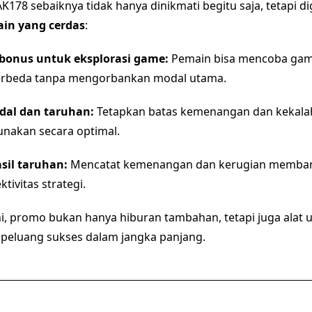
178 sebaiknya tidak hanya dinikmati begitu saja, tetapi 
ain yang cerdas
:
onus untuk eksplorasi game:
Pemain bisa mencoba gam
berbeda tanpa mengorbankan modal utama.
dal dan taruhan:
Tetapkan batas kemenangan dan kekala
unakan secara optimal.
sil taruhan:
Mencatat kemenangan dan kerugian memba
ktivitas strategi.
i, promo bukan hanya hiburan tambahan, tetapi juga alat 
peluang sukses dalam jangka panjang.