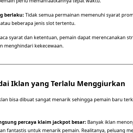
pemain perlu memanfaatkannya tepat waktu.
 berlaku:
Tidak semua permainan memenuhi syarat prom
 atau beberapa jenis slot tertentu.
a syarat dan ketentuan, pemain dapat merencanakan str
dan menghindari kekecewaan.
dai Iklan yang Terlalu Menggiurkan
, iklan bisa dibuat sangat menarik sehingga pemain baru te
ngsung percaya klaim jackpot besar:
Banyak iklan menon
n fantastis untuk menarik pemain. Realitanya, peluang m