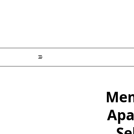
Skip
to
content
Mem
Apa
Se