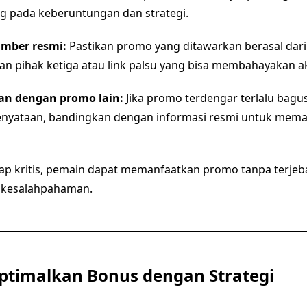
g pada keberuntungan dan strategi.
umber resmi:
Pastikan promo yang ditawarkan berasal dar
an pihak ketiga atau link palsu yang bisa membahayakan a
n dengan promo lain:
Jika promo terdengar terlalu bagu
enyataan, bandingkan dengan informasi resmi untuk mema
p kritis, pemain dapat memanfaatkan promo tanpa terjeba
 kesalahpahaman.
ptimalkan Bonus dengan Strategi