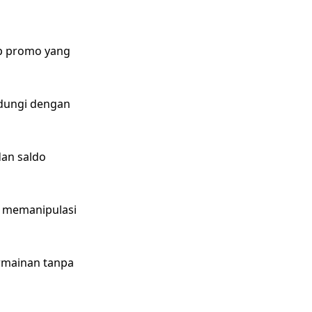
p promo yang
ndungi dengan
an saldo
k memanipulasi
rmainan tanpa