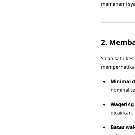
memahami syara
2. Memba
Salah satu ke
memperhatik
Minimal d
nominal te
Wagering 
dicairkan.
Batas wa