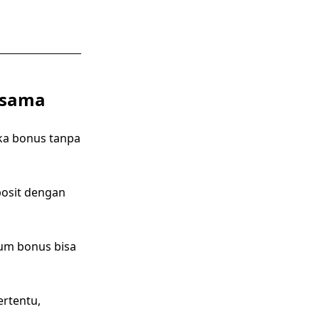
ksama
ka bonus tanpa
osit dengan
um bonus bisa
rtentu,