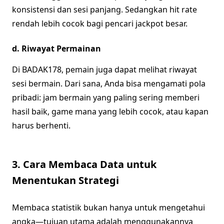
konsistensi dan sesi panjang. Sedangkan hit rate
rendah lebih cocok bagi pencari jackpot besar.
d. Riwayat Permainan
Di BADAK178, pemain juga dapat melihat riwayat
sesi bermain. Dari sana, Anda bisa mengamati pola
pribadi: jam bermain yang paling sering memberi
hasil baik, game mana yang lebih cocok, atau kapan
harus berhenti.
3. Cara Membaca Data untuk
Menentukan Strategi
Membaca statistik bukan hanya untuk mengetahui
angka—tujuan utama adalah menggunakannya