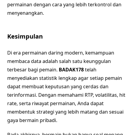
permainan dengan cara yang lebih terkontrol dan
menyenangkan.
Kesimpulan
Di era permainan daring modern, kemampuan
membaca data adalah salah satu keunggulan
terbesar bagi pemain.
BADAK178
telah
menyediakan statistik lengkap agar setiap pemain
dapat membuat keputusan yang cerdas dan
terinformasi. Dengan memahami RTP, volatilitas, hit
rate, serta riwayat permainan, Anda dapat
membentuk strategi yang lebih matang dan sesuai
gaya bermain pribadi.
Pada akhirnya, bermain bukan hanya soal menang—