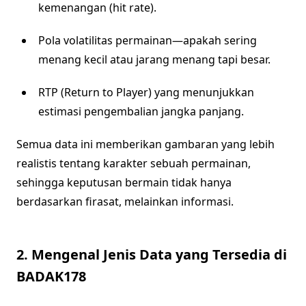
kemenangan (hit rate).
Pola volatilitas permainan—apakah sering
menang kecil atau jarang menang tapi besar.
RTP (Return to Player) yang menunjukkan
estimasi pengembalian jangka panjang.
Semua data ini memberikan gambaran yang lebih
realistis tentang karakter sebuah permainan,
sehingga keputusan bermain tidak hanya
berdasarkan firasat, melainkan informasi.
2. Mengenal Jenis Data yang Tersedia di
BADAK178