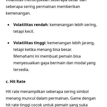
seberapa sering permainan memberikan
kemenangan.
Volatilitas rendah
: kemenangan lebih sering,
tetapi kecil.
Volatilitas tinggi
: kemenangan lebih jarang,
tetapi ketika menang bisa besar.
Memahami ini membuat pemain bisa
menyesuaikan gaya bermain dan modal yang
tersedia.
c. Hit Rate
Hit rate menampilkan seberapa sering simbol
menang muncul dalam permainan. Game dengan
hit rate tinggi cocok untuk pemain yang suka