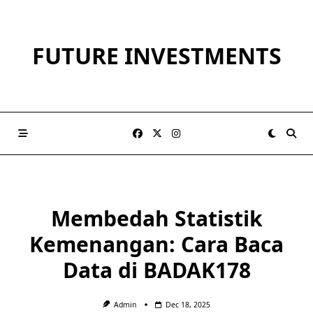
Skip
to
content
FUTURE INVESTMENTS
Membedah Statistik
Kemenangan: Cara Baca
Data di BADAK178
Admin
Dec 18, 2025