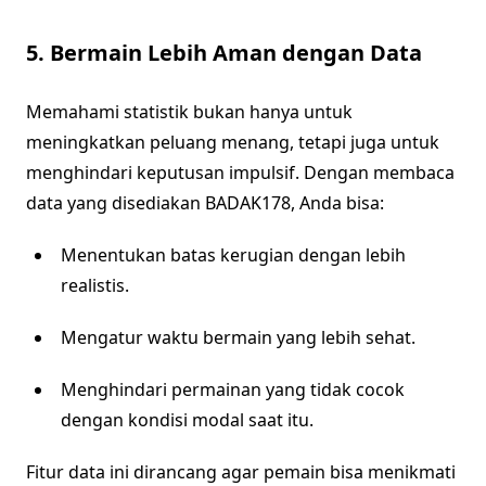
5. Bermain Lebih Aman dengan Data
Memahami statistik bukan hanya untuk
meningkatkan peluang menang, tetapi juga untuk
menghindari keputusan impulsif. Dengan membaca
data yang disediakan BADAK178, Anda bisa:
Menentukan batas kerugian dengan lebih
realistis.
Mengatur waktu bermain yang lebih sehat.
Menghindari permainan yang tidak cocok
dengan kondisi modal saat itu.
Fitur data ini dirancang agar pemain bisa menikmati