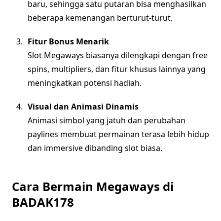
baru, sehingga satu putaran bisa menghasilkan
beberapa kemenangan berturut-turut.
Fitur Bonus Menarik
Slot Megaways biasanya dilengkapi dengan free
spins, multipliers, dan fitur khusus lainnya yang
meningkatkan potensi hadiah.
Visual dan Animasi Dinamis
Animasi simbol yang jatuh dan perubahan
paylines membuat permainan terasa lebih hidup
dan immersive dibanding slot biasa.
Cara Bermain Megaways di
BADAK178