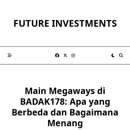
Skip
to
content
FUTURE INVESTMENTS
Main Megaways di
BADAK178: Apa yang
Berbeda dan Bagaimana
Menang