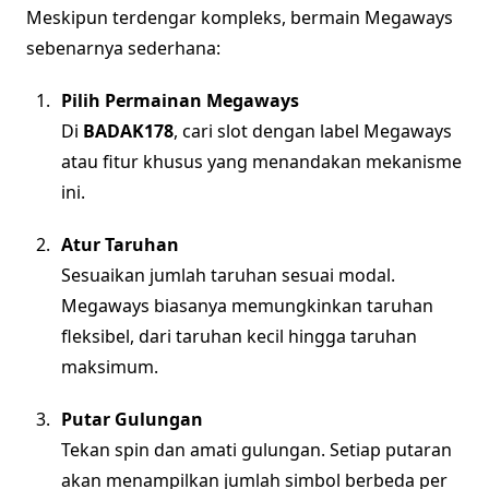
Meskipun terdengar kompleks, bermain Megaways
sebenarnya sederhana:
Pilih Permainan Megaways
Di
BADAK178
, cari slot dengan label Megaways
atau fitur khusus yang menandakan mekanisme
ini.
Atur Taruhan
Sesuaikan jumlah taruhan sesuai modal.
Megaways biasanya memungkinkan taruhan
fleksibel, dari taruhan kecil hingga taruhan
maksimum.
Putar Gulungan
Tekan spin dan amati gulungan. Setiap putaran
akan menampilkan jumlah simbol berbeda per