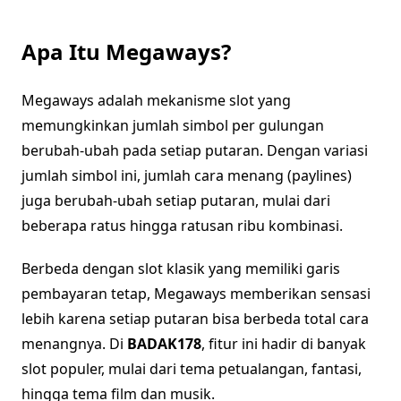
Apa Itu Megaways?
Megaways adalah mekanisme slot yang
memungkinkan jumlah simbol per gulungan
berubah-ubah pada setiap putaran. Dengan variasi
jumlah simbol ini, jumlah cara menang (paylines)
juga berubah-ubah setiap putaran, mulai dari
beberapa ratus hingga ratusan ribu kombinasi.
Berbeda dengan slot klasik yang memiliki garis
pembayaran tetap, Megaways memberikan sensasi
lebih karena setiap putaran bisa berbeda total cara
menangnya. Di
BADAK178
, fitur ini hadir di banyak
slot populer, mulai dari tema petualangan, fantasi,
hingga tema film dan musik.