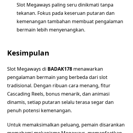
Slot Megaways paling seru dinikmati tanpa
tekanan. Fokus pada keseruan putaran dan
kemenangan tambahan membuat pengalaman
bermain lebih menyenangkan.
Kesimpulan
Slot Megaways di
BADAK178
menawarkan
pengalaman bermain yang berbeda dari slot
tradisional. Dengan ribuan cara menang, fitur
Cascading Reels, bonus menarik, dan animasi
dinamis, setiap putaran selalu terasa segar dan
penuh potensi kemenangan.
Untuk memaksimalkan peluang, pemain disarankan