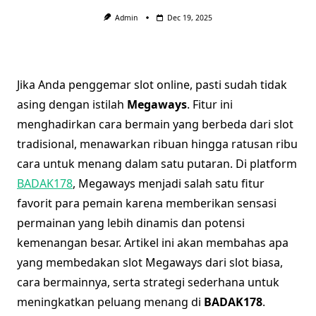
Admin
Dec 19, 2025
Jika Anda penggemar slot online, pasti sudah tidak
asing dengan istilah
Megaways
. Fitur ini
menghadirkan cara bermain yang berbeda dari slot
tradisional, menawarkan ribuan hingga ratusan ribu
cara untuk menang dalam satu putaran. Di platform
BADAK178
, Megaways menjadi salah satu fitur
favorit para pemain karena memberikan sensasi
permainan yang lebih dinamis dan potensi
kemenangan besar. Artikel ini akan membahas apa
yang membedakan slot Megaways dari slot biasa,
cara bermainnya, serta strategi sederhana untuk
meningkatkan peluang menang di
BADAK178
.