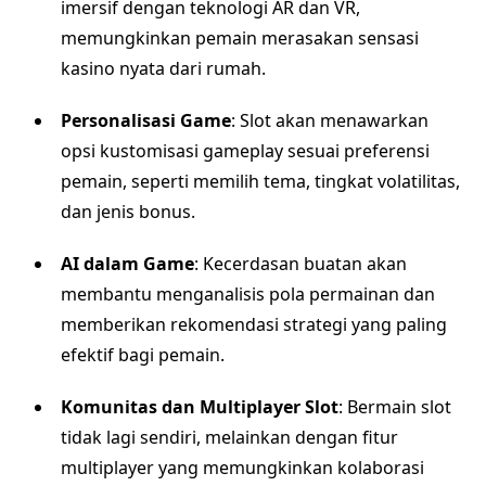
imersif dengan teknologi AR dan VR,
memungkinkan pemain merasakan sensasi
kasino nyata dari rumah.
Personalisasi Game
: Slot akan menawarkan
opsi kustomisasi gameplay sesuai preferensi
pemain, seperti memilih tema, tingkat volatilitas,
dan jenis bonus.
AI dalam Game
: Kecerdasan buatan akan
membantu menganalisis pola permainan dan
memberikan rekomendasi strategi yang paling
efektif bagi pemain.
Komunitas dan Multiplayer Slot
: Bermain slot
tidak lagi sendiri, melainkan dengan fitur
multiplayer yang memungkinkan kolaborasi