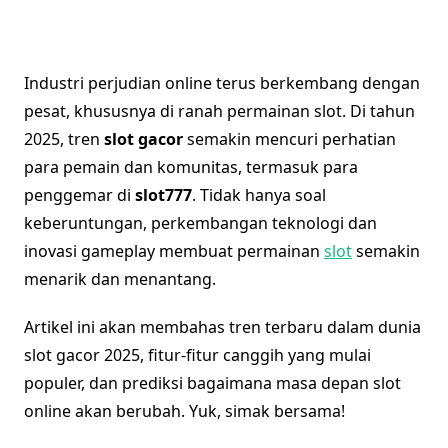
Industri perjudian online terus berkembang dengan
pesat, khususnya di ranah permainan slot. Di tahun
2025, tren
slot gacor
semakin mencuri perhatian
para pemain dan komunitas, termasuk para
penggemar di
slot777
. Tidak hanya soal
keberuntungan, perkembangan teknologi dan
inovasi gameplay membuat permainan
slot
semakin
menarik dan menantang.
Artikel ini akan membahas tren terbaru dalam dunia
slot gacor 2025, fitur-fitur canggih yang mulai
populer, dan prediksi bagaimana masa depan slot
online akan berubah. Yuk, simak bersama!