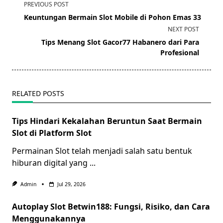
<span
PREVIOUS POST
class="nav-
Keuntungan Bermain Slot Mobile di Pohon Emas 33
subtitle
NEXT POST
screen-
Tips Menang Slot Gacor77 Habanero dari Para
reader-
Profesional
text">Page</span>
RELATED POSTS
Tips Hindari Kekalahan Beruntun Saat Bermain
Slot di Platform Slot
Permainan Slot telah menjadi salah satu bentuk
hiburan digital yang
...
Admin
Jul 29, 2026
Autoplay Slot Betwin188: Fungsi, Risiko, dan Cara
Menggunakannya