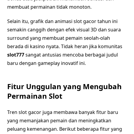
membuat permainan tidak monoton.
Selain itu, grafik dan animasi slot gacor tahun ini
semakin canggih dengan efek visual 3D dan suara
surround yang membuat pemain seolah-olah
berada di kasino nyata. Tidak heran jika komunitas
slot777
sangat antusias mencoba berbagai judul
baru dengan gameplay inovatif ini.
Fitur Unggulan yang Mengubah
Permainan Slot
Tren slot gacor juga membawa banyak fitur baru
yang memanjakan pemain dan meningkatkan
peluang kemenangan. Berikut beberapa fitur yang