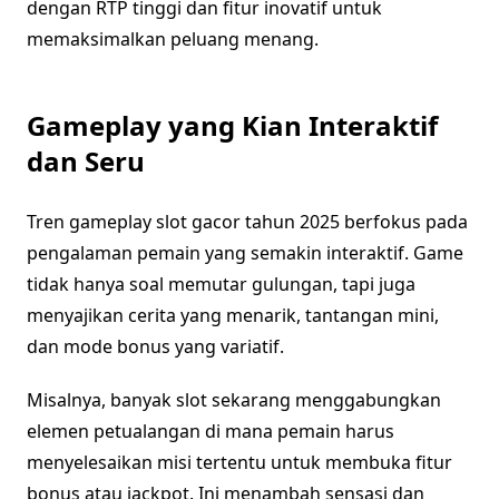
dengan RTP tinggi dan fitur inovatif untuk
memaksimalkan peluang menang.
Gameplay yang Kian Interaktif
dan Seru
Tren gameplay slot gacor tahun 2025 berfokus pada
pengalaman pemain yang semakin interaktif. Game
tidak hanya soal memutar gulungan, tapi juga
menyajikan cerita yang menarik, tantangan mini,
dan mode bonus yang variatif.
Misalnya, banyak slot sekarang menggabungkan
elemen petualangan di mana pemain harus
menyelesaikan misi tertentu untuk membuka fitur
bonus atau jackpot. Ini menambah sensasi dan