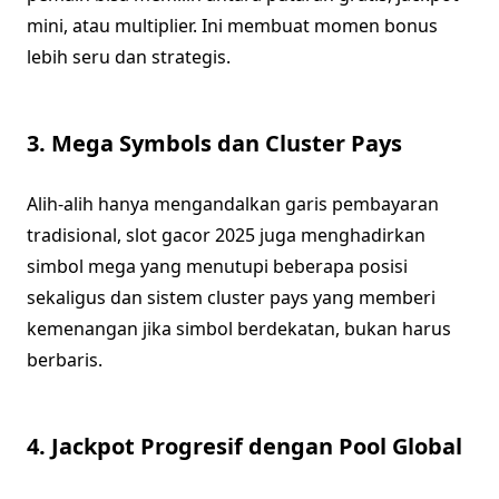
mini, atau multiplier. Ini membuat momen bonus
lebih seru dan strategis.
3. Mega Symbols dan Cluster Pays
Alih-alih hanya mengandalkan garis pembayaran
tradisional, slot gacor 2025 juga menghadirkan
simbol mega yang menutupi beberapa posisi
sekaligus dan sistem cluster pays yang memberi
kemenangan jika simbol berdekatan, bukan harus
berbaris.
4. Jackpot Progresif dengan Pool Global