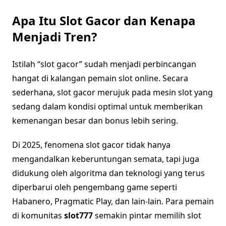
Apa Itu Slot Gacor dan Kenapa
Menjadi Tren?
Istilah “slot gacor” sudah menjadi perbincangan
hangat di kalangan pemain slot online. Secara
sederhana, slot gacor merujuk pada mesin slot yang
sedang dalam kondisi optimal untuk memberikan
kemenangan besar dan bonus lebih sering.
Di 2025, fenomena slot gacor tidak hanya
mengandalkan keberuntungan semata, tapi juga
didukung oleh algoritma dan teknologi yang terus
diperbarui oleh pengembang game seperti
Habanero, Pragmatic Play, dan lain-lain. Para pemain
di komunitas
slot777
semakin pintar memilih slot