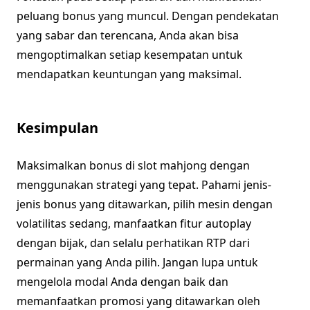
peluang bonus yang muncul. Dengan pendekatan
yang sabar dan terencana, Anda akan bisa
mengoptimalkan setiap kesempatan untuk
mendapatkan keuntungan yang maksimal.
Kesimpulan
Maksimalkan bonus di slot mahjong dengan
menggunakan strategi yang tepat. Pahami jenis-
jenis bonus yang ditawarkan, pilih mesin dengan
volatilitas sedang, manfaatkan fitur autoplay
dengan bijak, dan selalu perhatikan RTP dari
permainan yang Anda pilih. Jangan lupa untuk
mengelola modal Anda dengan baik dan
memanfaatkan promosi yang ditawarkan oleh