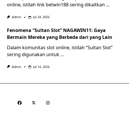
online, istilah link betwin188 sering dikaitkan
...
Admin
Jul 24, 2026
Fenomena “Sultan Slot” NAGAWIN11: Gaya
Bermain Mereka yang Berbeda dari yang Lain
Dalam komunitas slot online, istilah “Sultan Slot”
sering digunakan untuk
...
Admin
Jul 14, 2026