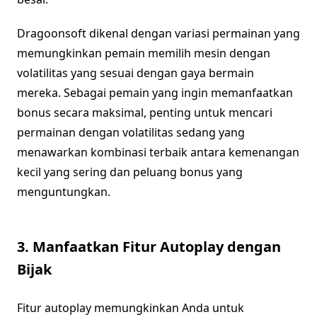
Dragoonsoft dikenal dengan variasi permainan yang
memungkinkan pemain memilih mesin dengan
volatilitas yang sesuai dengan gaya bermain
mereka. Sebagai pemain yang ingin memanfaatkan
bonus secara maksimal, penting untuk mencari
permainan dengan volatilitas sedang yang
menawarkan kombinasi terbaik antara kemenangan
kecil yang sering dan peluang bonus yang
menguntungkan.
3. Manfaatkan Fitur Autoplay dengan
Bijak
Fitur autoplay memungkinkan Anda untuk