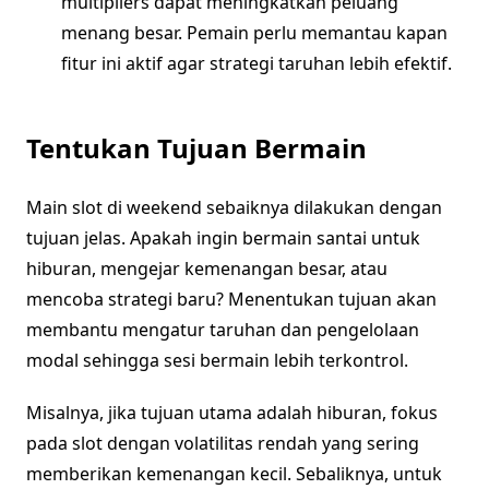
multipliers dapat meningkatkan peluang
menang besar. Pemain perlu memantau kapan
fitur ini aktif agar strategi taruhan lebih efektif.
Tentukan Tujuan Bermain
Main slot di weekend sebaiknya dilakukan dengan
tujuan jelas. Apakah ingin bermain santai untuk
hiburan, mengejar kemenangan besar, atau
mencoba strategi baru? Menentukan tujuan akan
membantu mengatur taruhan dan pengelolaan
modal sehingga sesi bermain lebih terkontrol.
Misalnya, jika tujuan utama adalah hiburan, fokus
pada slot dengan volatilitas rendah yang sering
memberikan kemenangan kecil. Sebaliknya, untuk