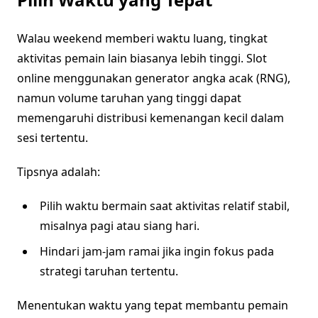
Walau weekend memberi waktu luang, tingkat
aktivitas pemain lain biasanya lebih tinggi. Slot
online menggunakan generator angka acak (RNG),
namun volume taruhan yang tinggi dapat
memengaruhi distribusi kemenangan kecil dalam
sesi tertentu.
Tipsnya adalah:
Pilih waktu bermain saat aktivitas relatif stabil,
misalnya pagi atau siang hari.
Hindari jam-jam ramai jika ingin fokus pada
strategi taruhan tertentu.
Menentukan waktu yang tepat membantu pemain