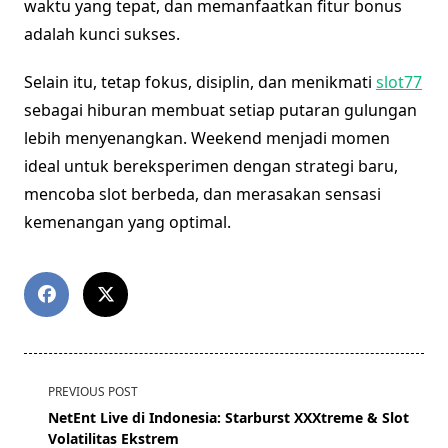
waktu yang tepat, dan memanfaatkan fitur bonus
adalah kunci sukses.
Selain itu, tetap fokus, disiplin, dan menikmati
slot77
sebagai hiburan membuat setiap putaran gulungan
lebih menyenangkan. Weekend menjadi momen
ideal untuk bereksperimen dengan strategi baru,
mencoba slot berbeda, dan merasakan sensasi
kemenangan yang optimal.
<span
PREVIOUS POST
class="nav-
NetEnt Live di Indonesia: Starburst XXXtreme & Slot
subtitle
Volatilitas Ekstrem