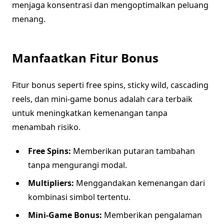
menjaga konsentrasi dan mengoptimalkan peluang
menang.
Manfaatkan Fitur Bonus
Fitur bonus seperti free spins, sticky wild, cascading
reels, dan mini-game bonus adalah cara terbaik
untuk meningkatkan kemenangan tanpa
menambah risiko.
Free Spins:
Memberikan putaran tambahan
tanpa mengurangi modal.
Multipliers:
Menggandakan kemenangan dari
kombinasi simbol tertentu.
Mini-Game Bonus:
Memberikan pengalaman