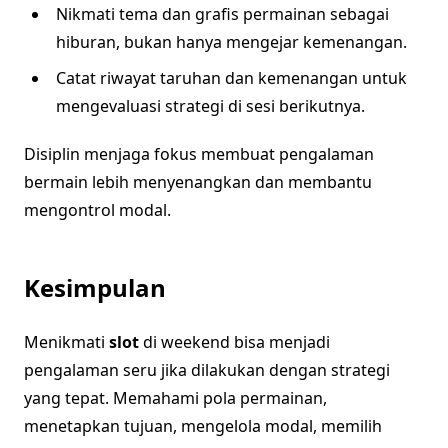
Nikmati tema dan grafis permainan sebagai
hiburan, bukan hanya mengejar kemenangan.
Catat riwayat taruhan dan kemenangan untuk
mengevaluasi strategi di sesi berikutnya.
Disiplin menjaga fokus membuat pengalaman
bermain lebih menyenangkan dan membantu
mengontrol modal.
Kesimpulan
Menikmati
slot
di weekend bisa menjadi
pengalaman seru jika dilakukan dengan strategi
yang tepat. Memahami pola permainan,
menetapkan tujuan, mengelola modal, memilih