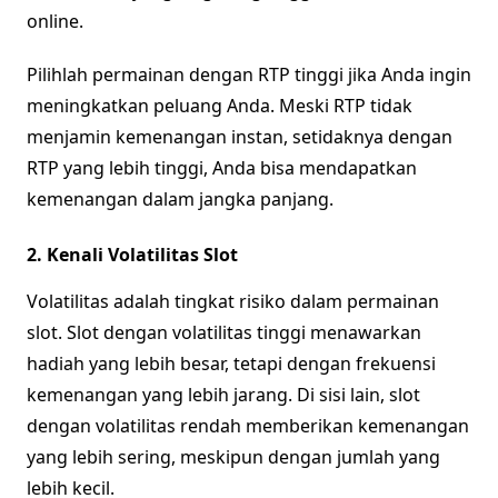
online.
Pilihlah permainan dengan RTP tinggi jika Anda ingin
meningkatkan peluang Anda. Meski RTP tidak
menjamin kemenangan instan, setidaknya dengan
RTP yang lebih tinggi, Anda bisa mendapatkan
kemenangan dalam jangka panjang.
2.
Kenali Volatilitas Slot
Volatilitas adalah tingkat risiko dalam permainan
slot. Slot dengan volatilitas tinggi menawarkan
hadiah yang lebih besar, tetapi dengan frekuensi
kemenangan yang lebih jarang. Di sisi lain, slot
dengan volatilitas rendah memberikan kemenangan
yang lebih sering, meskipun dengan jumlah yang
lebih kecil.