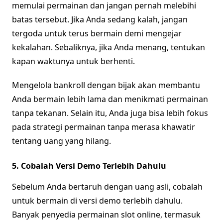
memulai permainan dan jangan pernah melebihi
batas tersebut. Jika Anda sedang kalah, jangan
tergoda untuk terus bermain demi mengejar
kekalahan. Sebaliknya, jika Anda menang, tentukan
kapan waktunya untuk berhenti.
Mengelola bankroll dengan bijak akan membantu
Anda bermain lebih lama dan menikmati permainan
tanpa tekanan. Selain itu, Anda juga bisa lebih fokus
pada strategi permainan tanpa merasa khawatir
tentang uang yang hilang.
5.
Cobalah Versi Demo Terlebih Dahulu
Sebelum Anda bertaruh dengan uang asli, cobalah
untuk bermain di versi demo terlebih dahulu.
Banyak penyedia permainan slot online, termasuk