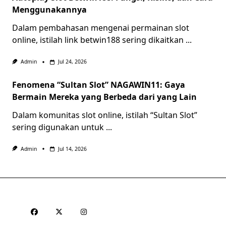
Menggunakannya
Dalam pembahasan mengenai permainan slot
online, istilah link betwin188 sering dikaitkan
...
Admin
Jul 24, 2026
Fenomena “Sultan Slot” NAGAWIN11: Gaya
Bermain Mereka yang Berbeda dari yang Lain
Dalam komunitas slot online, istilah “Sultan Slot”
sering digunakan untuk
...
Admin
Jul 14, 2026