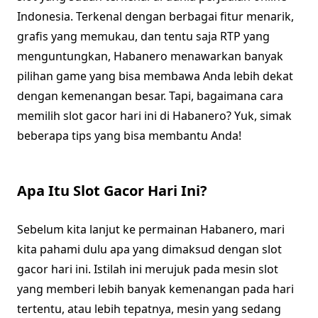
Indonesia. Terkenal dengan berbagai fitur menarik,
grafis yang memukau, dan tentu saja RTP yang
menguntungkan, Habanero menawarkan banyak
pilihan game yang bisa membawa Anda lebih dekat
dengan kemenangan besar. Tapi, bagaimana cara
memilih slot gacor hari ini di Habanero? Yuk, simak
beberapa tips yang bisa membantu Anda!
Apa Itu Slot Gacor Hari Ini?
Sebelum kita lanjut ke permainan Habanero, mari
kita pahami dulu apa yang dimaksud dengan slot
gacor hari ini. Istilah ini merujuk pada mesin slot
yang memberi lebih banyak kemenangan pada hari
tertentu, atau lebih tepatnya, mesin yang sedang