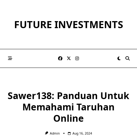
Skip
to
content
FUTURE INVESTMENTS
Sawer138: Panduan Untuk
Memahami Taruhan
Online
Admin
Aug 16, 2024