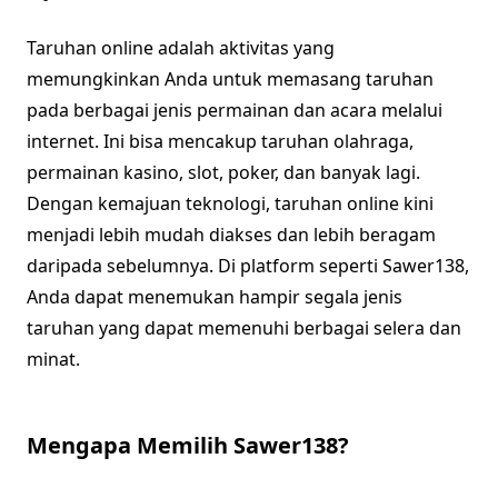
Taruhan online adalah aktivitas yang
memungkinkan Anda untuk memasang taruhan
pada berbagai jenis permainan dan acara melalui
internet. Ini bisa mencakup taruhan olahraga,
permainan kasino, slot, poker, dan banyak lagi.
Dengan kemajuan teknologi, taruhan online kini
menjadi lebih mudah diakses dan lebih beragam
daripada sebelumnya. Di platform seperti Sawer138,
Anda dapat menemukan hampir segala jenis
taruhan yang dapat memenuhi berbagai selera dan
minat.
Mengapa Memilih Sawer138?