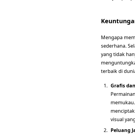
Keuntungan
Mengapa memil
sederhana. Sel
yang tidak han
menguntungkan
terbaik di duni
Grafis d
Permainan 
memukau. 
menciptak
visual yan
Peluang J