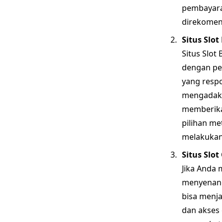
pembayara
direkomen
Situs Slot
Situs Slot
dengan pel
yang respo
mengadaka
memberika
pilihan m
melakukan
Situs Slot
Jika Anda
menyenang
bisa menja
dan akses