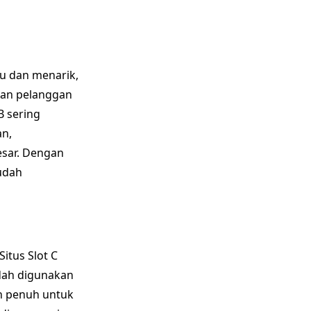
u dan menarik,
nan pelanggan
B sering
n,
sar. Dengan
udah
tus Slot C
udah digunakan
n penuh untuk