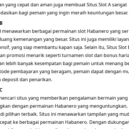
n yang cepat dan aman juga membuat Situs Slot A sangat
dasikan bagi pemain yang ingin meraih keuntungan besar.
 B
 B menawarkan berbagai permainan slot Habanero yang ser
uang kemenangan yang besar. Situs ini juga memiliki laya
nsif, yang siap membantu kapan saja. Selain itu, Situs Slot 
n promosi menarik seperti turnamen slot dan bonus haria
n lebih banyak kesempatan bagi pemain untuk menang be
etode pembayaran yang beragam, pemain dapat dengan m
 deposit dan penarikan.
 C
 mencari situs yang memberikan pengalaman bermain yang
kan dengan permainan Habanero yang menguntungkan, Si
di pilihan terbaik. Situs ini menawarkan tampilan yang m
 cepat ke berbagai permainan Habanero. Dengan dukunga