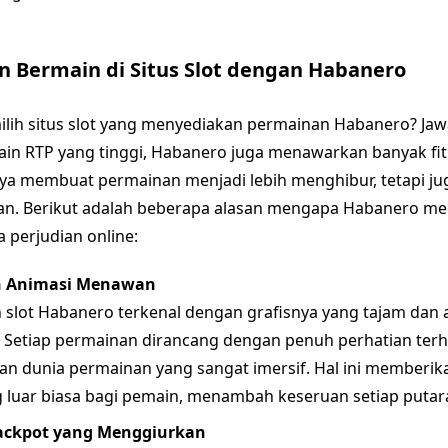
 Bermain di Situs Slot dengan Habanero
ih situs slot yang menyediakan permainan Habanero? Ja
ain RTP yang tinggi, Habanero juga menawarkan banyak fi
ya membuat permainan menjadi lebih menghibur, tetapi jug
. Berikut adalah beberapa alasan mengapa Habanero menj
a perjudian online:
an Animasi Menawan
slot Habanero terkenal dengan grafisnya yang tajam dan 
Setiap permainan dirancang dengan penuh perhatian terha
an dunia permainan yang sangat imersif. Hal ini memberi
g luar biasa bagi pemain, menambah keseruan setiap putar
ackpot yang Menggiurkan