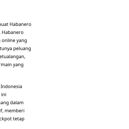
buat Habanero
a. Habanero
 online yang
ntunya peluang
etualangan,
rmain yang
 Indonesia
ini
uang dalam
f, memberi
ckpot tetap