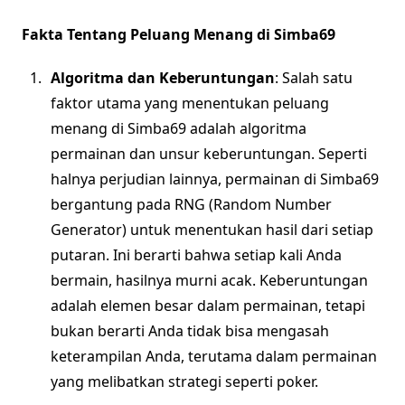
Fakta Tentang Peluang Menang di Simba69
Algoritma dan Keberuntungan
: Salah satu
faktor utama yang menentukan peluang
menang di Simba69 adalah algoritma
permainan dan unsur keberuntungan. Seperti
halnya perjudian lainnya, permainan di Simba69
bergantung pada RNG (Random Number
Generator) untuk menentukan hasil dari setiap
putaran. Ini berarti bahwa setiap kali Anda
bermain, hasilnya murni acak. Keberuntungan
adalah elemen besar dalam permainan, tetapi
bukan berarti Anda tidak bisa mengasah
keterampilan Anda, terutama dalam permainan
yang melibatkan strategi seperti poker.