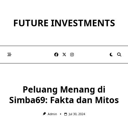
Skip
to
content
FUTURE INVESTMENTS
Peluang Menang di
Simba69: Fakta dan Mitos
Admin
Jul 30, 2024