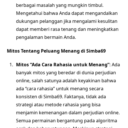
berbagai masalah yang mungkin timbul.
Mengetahui bahwa Anda dapat mengandalkan
dukungan pelanggan jika mengalami kesulitan
dapat memberi rasa tenang dan meningkatkan
pengalaman bermain Anda.
Mitos Tentang Peluang Menang di Simba69
Mitos “Ada Cara Rahasia untuk Menang”
: Ada
banyak mitos yang beredar di dunia perjudian
online, salah satunya adalah keyakinan bahwa
ada “cara rahasia” untuk menang secara
konsisten di Simba69. Faktanya, tidak ada
strategi atau metode rahasia yang bisa
menjamin kemenangan dalam perjudian online.
Semua permainan bergantung pada algoritma