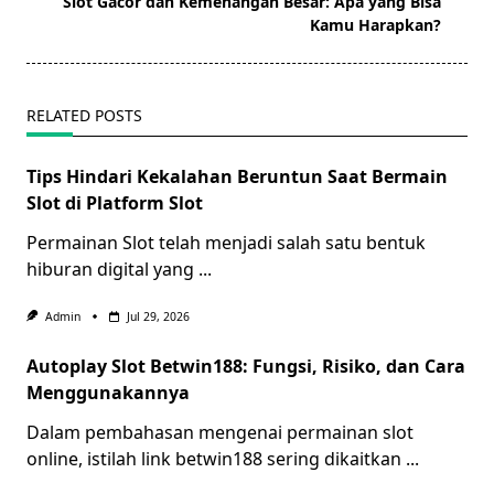
Slot Gacor dan Kemenangan Besar: Apa yang Bisa
text">Page</span>
Kamu Harapkan?
RELATED POSTS
Tips Hindari Kekalahan Beruntun Saat Bermain
Slot di Platform Slot
Permainan Slot telah menjadi salah satu bentuk
hiburan digital yang
...
Admin
Jul 29, 2026
Autoplay Slot Betwin188: Fungsi, Risiko, dan Cara
Menggunakannya
Dalam pembahasan mengenai permainan slot
online, istilah link betwin188 sering dikaitkan
...