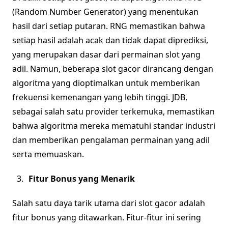
(Random Number Generator) yang menentukan
hasil dari setiap putaran. RNG memastikan bahwa
setiap hasil adalah acak dan tidak dapat diprediksi,
yang merupakan dasar dari permainan slot yang
adil. Namun, beberapa slot gacor dirancang dengan
algoritma yang dioptimalkan untuk memberikan
frekuensi kemenangan yang lebih tinggi. JDB,
sebagai salah satu provider terkemuka, memastikan
bahwa algoritma mereka mematuhi standar industri
dan memberikan pengalaman permainan yang adil
serta memuaskan.
Fitur Bonus yang Menarik
Salah satu daya tarik utama dari slot gacor adalah
fitur bonus yang ditawarkan. Fitur-fitur ini sering