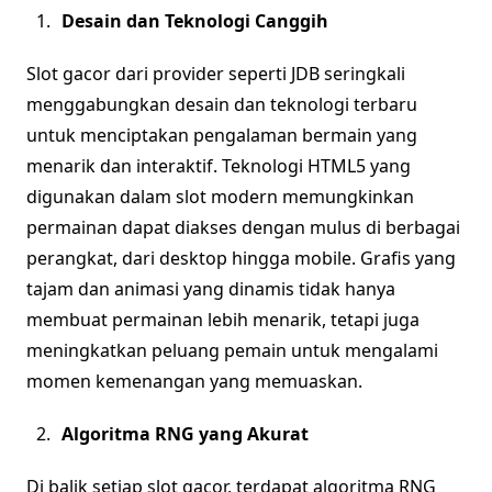
Desain dan Teknologi Canggih
Slot gacor dari provider seperti JDB seringkali
menggabungkan desain dan teknologi terbaru
untuk menciptakan pengalaman bermain yang
menarik dan interaktif. Teknologi HTML5 yang
digunakan dalam slot modern memungkinkan
permainan dapat diakses dengan mulus di berbagai
perangkat, dari desktop hingga mobile. Grafis yang
tajam dan animasi yang dinamis tidak hanya
membuat permainan lebih menarik, tetapi juga
meningkatkan peluang pemain untuk mengalami
momen kemenangan yang memuaskan.
Algoritma RNG yang Akurat
Di balik setiap slot gacor, terdapat algoritma RNG