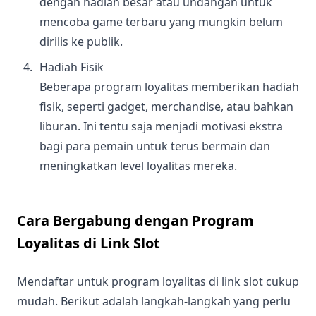
dengan hadiah besar atau undangan untuk
mencoba game terbaru yang mungkin belum
dirilis ke publik.
Hadiah Fisik
Beberapa program loyalitas memberikan hadiah
fisik, seperti gadget, merchandise, atau bahkan
liburan. Ini tentu saja menjadi motivasi ekstra
bagi para pemain untuk terus bermain dan
meningkatkan level loyalitas mereka.
Cara Bergabung dengan Program
Loyalitas di Link Slot
Mendaftar untuk program loyalitas di link slot cukup
mudah. Berikut adalah langkah-langkah yang perlu