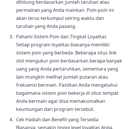
dihitung berdasarkan jumlah taruhan atau
permainan yang Anda mainkan. Poin-poin ini
akan terus terkumpul seiring waktu dan
taruhan yang Anda pasang.
Pahami Sistem Poin dan Tingkat Loyalitas
Setiap program loyalitas biasanya memiliki
sistem poin yang berbeda. Beberapa situs link
slot mengukur poin berdasarkan berapa banyak
uang yang Anda pertaruhkan, sementara yang
lain mungkin melihat jumlah putaran atau
frekuensi bermain. Pastikan Anda mengetahui
bagaimana sistem poin bekerja di situs tempat
Anda bermain agar bisa memaksimalkan
keuntungan dari program tersebut.
Cek Hadiah dan Benefit yang Tersedia
Biasanya, semakin tinggi level loyalitas Anda,