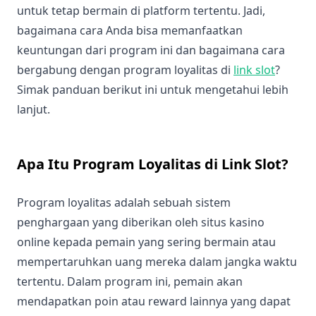
untuk tetap bermain di platform tertentu. Jadi,
bagaimana cara Anda bisa memanfaatkan
keuntungan dari program ini dan bagaimana cara
bergabung dengan program loyalitas di
link slot
?
Simak panduan berikut ini untuk mengetahui lebih
lanjut.
Apa Itu Program Loyalitas di Link Slot?
Program loyalitas adalah sebuah sistem
penghargaan yang diberikan oleh situs kasino
online kepada pemain yang sering bermain atau
mempertaruhkan uang mereka dalam jangka waktu
tertentu. Dalam program ini, pemain akan
mendapatkan poin atau reward lainnya yang dapat