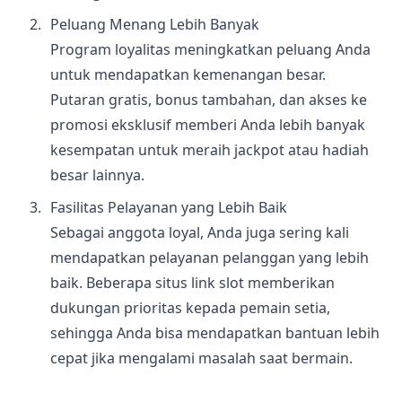
Peluang Menang Lebih Banyak
Program loyalitas meningkatkan peluang Anda
untuk mendapatkan kemenangan besar.
Putaran gratis, bonus tambahan, dan akses ke
promosi eksklusif memberi Anda lebih banyak
kesempatan untuk meraih jackpot atau hadiah
besar lainnya.
Fasilitas Pelayanan yang Lebih Baik
Sebagai anggota loyal, Anda juga sering kali
mendapatkan pelayanan pelanggan yang lebih
baik. Beberapa situs link slot memberikan
dukungan prioritas kepada pemain setia,
sehingga Anda bisa mendapatkan bantuan lebih
cepat jika mengalami masalah saat bermain.