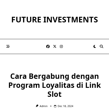
Skip
to
content
FUTURE INVESTMENTS
Cara Bergabung dengan
Program Loyalitas di Link
Slot
Admin
Dec 18, 2024