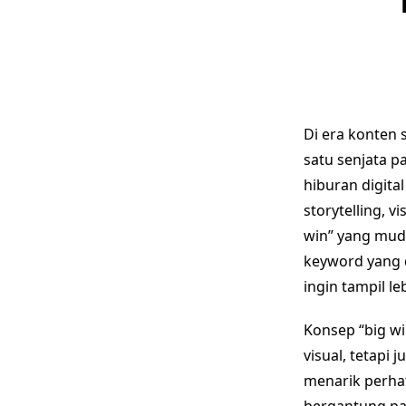
Di era konten 
satu senjata p
hiburan digita
storytelling, 
win” yang muda
keyword yang d
ingin tampil l
Konsep “big w
visual, tetap
menarik perhat