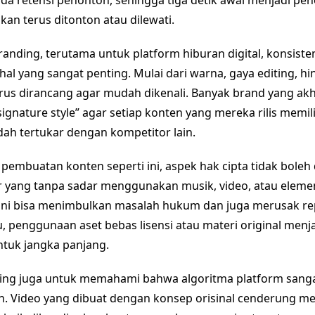
a retensi penonton, sehingga tiga detik awal menjadi pe
kan terus ditonton atau dilewati.
anding, terutama untuk platform hiburan digital, konsisten
 hal yang sangat penting. Mulai dari warna, gaya editing, h
rus dirancang agar mudah dikenali. Banyak brand yang akh
nature style” agar setiap konten yang mereka rilis memilik
ah tertukar dengan kompetitor lain.
embuatan konten seperti ini, aspek hak cipta tidak boleh 
 yang tanpa sadar menggunakan musik, video, atau elemen
l ini bisa menimbulkan masalah hukum dan juga merusak re
u, penggunaan aset bebas lisensi atau materi original menja
ntuk jangka panjang.
enting juga untuk memahami bahwa algoritma platform san
n. Video yang dibuat dengan konsep orisinal cenderung me