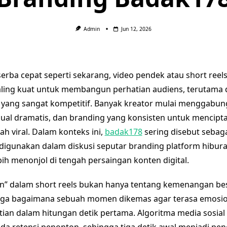
Admin
Jun 12, 2026
serba cepat seperti sekarang, video pendek atau short reel
aling kuat untuk membangun perhatian audiens, terutama 
l yang sangat kompetitif. Banyak kreator mulai menggabun
visual dramatis, dan branding yang konsisten untuk mencipt
h viral. Dalam konteks ini,
badak178
sering disebut sebaga
igunakan dalam diskusi seputar branding platform hibura
ebih menonjol di tengah persaingan konten digital.
in” dalam short reels bukan hanya tentang kemenangan be
i juga bagaimana sebuah momen dikemas agar terasa emosi
ian dalam hitungan detik pertama. Algoritma media sosial 