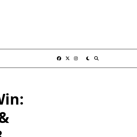
Win:
 &
8