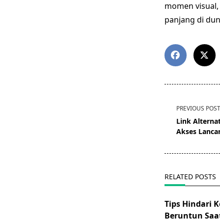
momen visual,
panjang di dun
<span
PREVIOUS POS
class="nav-
Link Alterna
subtitle
Akses Lanca
screen-
reader-
text">Page</s
RELATED POSTS
Tips Hindari 
Beruntun Saa