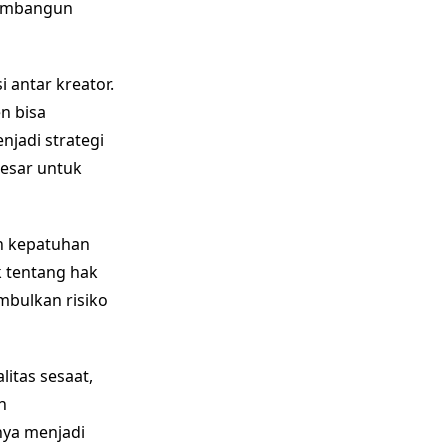
membangun
 antar kreator.
n bisa
njadi strategi
esar untuk
an kepatuhan
 tentang hak
mbulkan risiko
itas sesaat,
n
nya menjadi