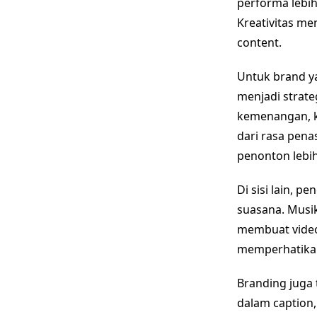
performa lebih
Kreativitas m
content.
Untuk brand ya
menjadi strate
kemenangan, k
dari rasa pen
penonton lebih
Di sisi lain,
suasana. Musi
membuat video 
memperhatikan 
Branding juga 
dalam caption,