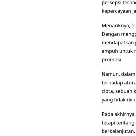
persepsi terh
kepercayaan ja
Menariknya, tr
Dengan mengga
mendapatkan ja
ampuh untuk m
promosi.
Namun, dalam s
terhadap atur
cipta, sebuah
yang tidak dii
Pada akhirnya,
tetapi tentang
berkelanjutan.