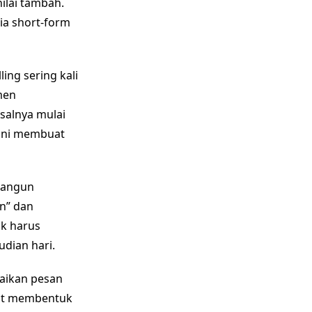
ilai tambah.
ia short-form
ing sering kali
men
salnya mulai
 ini membuat
bangun
n” dan
ik harus
dian hari.
paikan pesan
rut membentuk