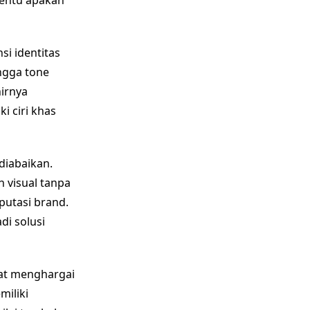
nentu apakah
si identitas
ingga tone
irnya
i ciri khas
diabaikan.
 visual tanpa
putasi brand.
di solusi
gat menghargai
miliki