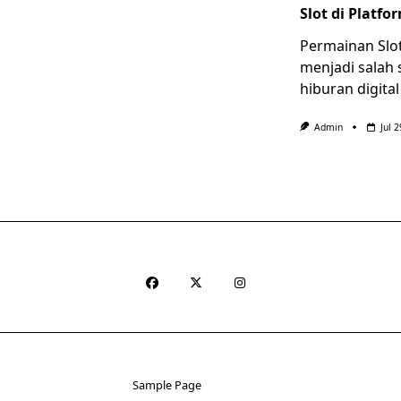
Slot di Platfo
Permainan Slot
menjadi salah 
hiburan digita
Admin
Jul 
Sample Page