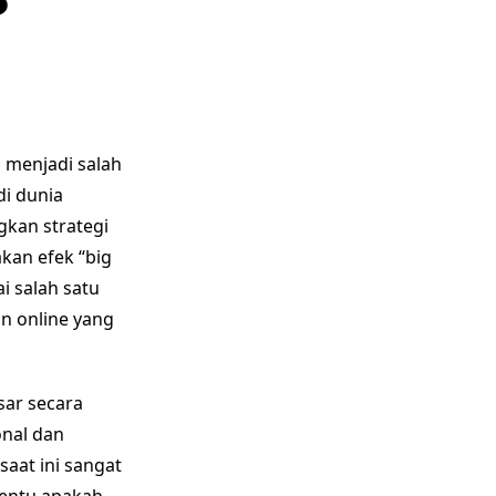
s menjadi salah
di dunia
gkan strategi
akan efek “big
i salah satu
n online yang
sar secara
onal dan
saat ini sangat