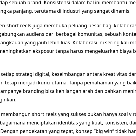
adap sebuah brand. Konsistensi dalam hal ini membantu 
ngka panjang, terutama di industri yang sangat dinamis.
en short reels juga membuka peluang besar bagi kolaborasi
bungkan audiens dari berbagai komunitas, sebuah konte
ngkauan yang jauh lebih luas. Kolaborasi ini sering kali me
eningkatkan eksposur tanpa harus mengeluarkan biaya b
etiap strategi digital, keseimbangan antara kreativitas d
an tetap menjadi kunci utama. Tanpa pemahaman yang baik
 kampanye branding bisa kehilangan arah dan bahkan meni
nginkan.
 membangun short reels yang sukses bukan hanya soal viral
 bagaimana menciptakan identitas yang kuat, konsisten, da
 Dengan pendekatan yang tepat, konsep “big win” tidak ha