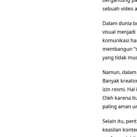
bergantung pad
sebuah video a
Dalam dunia br
visual menjadi
komunikasi ha
membangun “sig
yang tidak mud
Namun, dalam p
Banyak kreator
izin resmi. Ha
Oleh karena it
paling aman u
Selain itu, p
keaslian konte