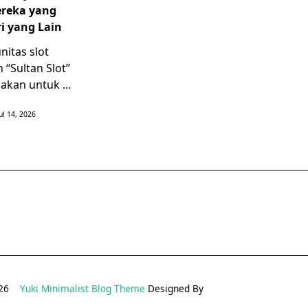
reka yang
i yang Lain
itas slot
h “Sultan Slot”
nakan untuk
...
Jul 14, 2026
2026
Yuki Minimalist Blog Theme
Designed By