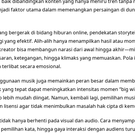
 baik dibandingkan konten yang hanya meniru tren tanpa n
enjadi faktor utama dalam memenangkan persaingan di dun
ng bergerak di bidang hiburan online, pendekatan storytell
gi yang efektif. Alih-alih hanya menampilkan hasil atau mo
reator bisa membangun narasi dari awal hingga akhir—mi
asaran, ketegangan, hingga klimaks yang memuaskan. Pola
 terlibat secara emosional.
 penggunaan musik juga memainkan peran besar dalam mem
k yang tepat dapat meningkatkan intensitas momen “big wi
lebih mudah diingat. Namun, kembali lagi, pemilihan mus
lisensi agar tidak menimbulkan masalah hak cipta di kemu
tidak hanya berhenti pada visual dan audio. Cara menyam
 pemilihan kata, hingga gaya interaksi dengan audiens tu