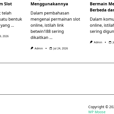
rm Slot
Menggunakannya
Bermain Me
Berbeda dar
 telah
Dalam pembahasan
satu bentuk
mengenai permainan slot
Dalam komun
l yang
...
online, istilah link
online, istila
betwin188 sering
sering digu
29, 2026
dikaitkan
...
Admin
Admin
Jul 24, 2026
Copyright © 
WP Moose