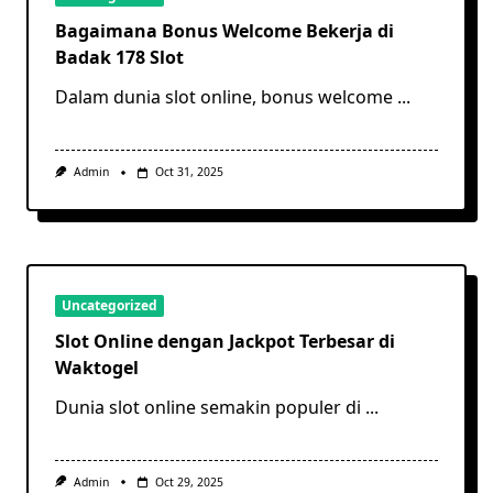
Bagaimana Bonus Welcome Bekerja di
Badak 178 Slot
Dalam dunia slot online, bonus welcome
...
Admin
Oct 31, 2025
Uncategorized
Slot Online dengan Jackpot Terbesar di
Waktogel
Dunia slot online semakin populer di
...
Admin
Oct 29, 2025