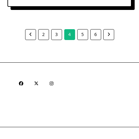
2
3
4
5
6