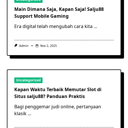
Main Dimana Saja, Kapan Saja! Salju88
Support Mobile Gaming
Era digital telah mengubah cara kita
...
Admin
Nov 2, 2025
Uncategorized
Kapan Waktu Terbaik Memutar Slot di
Situs salju88? Panduan Praktis
Bagi penggemar judi online, pertanyaan
klasik
...